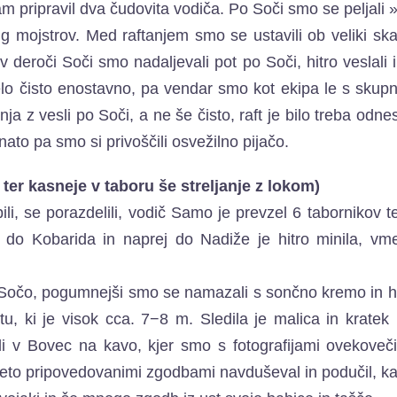
nam pripravil dva čudovita vodiča. Po Soči smo se peljali 
 mojstrov. Med raftanjem smo se ustavili ob veliki skali
 v deroči Soči smo nadaljevali pot po Soči, hitro veslali in
o čisto enostavno, pa vendar smo kot ekipa le s skup
anja z vesli po Soči, a ne še čisto, raft je bilo treba odne
ato pa smo si privoščili osvežilno pijačo.
 ter kasneje v taboru še streljanje z lokom)
li, se porazdelili, vodič Samo je prevzel 6 tabornikov t
 do Kobarida in naprej do Nadiže je hitro minila, v
i s Sočo, pogumnejši smo se namazali s sončno kremo in 
, ki je visok cca. 7−8 m. Sledila je malica in kratek 
ili v Bovec na kavo, kjer smo s fotografijami ovekoveči
veto pripovedovanimi zgodbami navduševal in podučil, k