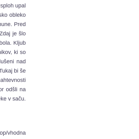
 sploh upal
nsko obleko
lmune. Pred
Zdaj je šlo
bola. Kljub
kov, ki so
vdušeni nad
Tukaj bi še
ahtevnosti
or odšli na
eke v saču.
stop/vhodna