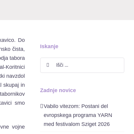
 kavico. Do
Iskanje
nsko čista,
odja tabora
Search
l-Koritnici
for:
tki navzdol
l skupaj in
Zadnje novice
 tabornikov
kavici smo
Vabilo vitezom: Postani del
evropskega programa YARN
med festivalom Sziget 2026
ovne vojne