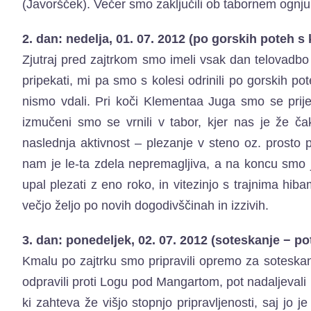
(Javoršček). Večer smo zaključili ob tabornem ognju, 
2. dan: nedelja, 01. 07. 2012 (po gorskih poteh s 
Zjutraj pred zajtrkom smo imeli vsak dan telovadbo z
pripekati, mi pa smo s kolesi odrinili po gorskih po
nismo vdali. Pri koči Klementaa Juga smo se prijet
izmučeni smo se vrnili v tabor, kjer nas je že čak
naslednja aktivnost – plezanje v steno oz. prosto
nam je le-ta zdela nepremagljiva, a na koncu smo jo 
upal plezati z eno roko, in vitezinjo s trajnima h
večjo željo po novih dogodivščinah in izzivih.
3. dan: ponedeljek, 02. 07. 2012 (soteskanje − po
Kmalu po zajtrku smo pripravili opremo za soteskan
odpravili proti Logu pod Mangartom, pot nadaljevali
ki zahteva že višjo stopnjo pripravljenosti, saj jo j