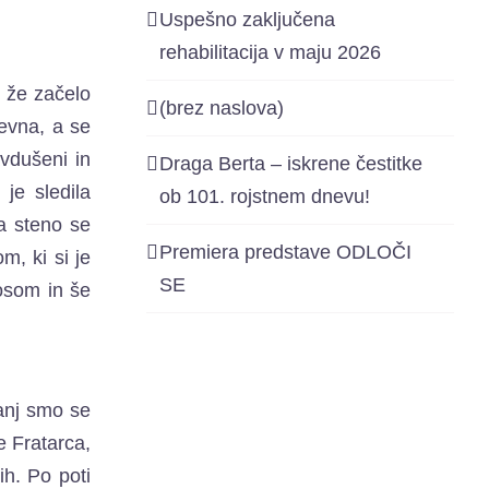
Uspešno zaključena
rehabilitacija v maju 2026
e že začelo
(brez naslova)
tevna, a se
avdušeni in
Draga Berta – iskrene čestitke
 je sledila
ob 101. rojstnem dnevu!
a steno se
Premiera predstave ODLOČI
m, ki si je
SE
nosom in še
vanj smo se
e Fratarca,
ih. Po poti