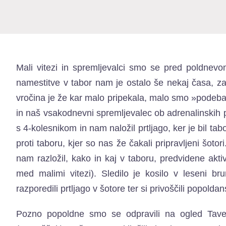
Mali vitezi in spremljevalci smo se pred poldnevom
namestitve v tabor nam je ostalo še nekaj časa, za
vročina je že kar malo pripekala, malo smo »podebatir
in naš vsakodnevni spremljevalec ob adrenalinskih p
s 4-kolesnikom in nam naložil prtljago, ker je bil t
proti taboru, kjer so nas že čakali pripravljeni šoto
nam razložil, kako in kaj v taboru, predvidene aktiv
med malimi vitezi). Sledilo je kosilo v leseni b
razporedili prtljago v šotore ter si privoščili popoldan
Pozno popoldne smo se odpravili na ogled Taver