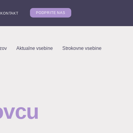
PODPRITE NAS
KONTAKT
ezov
Aktualne vsebine
Strokovne vsebine
Spletna stran je še v izdelavi
ovcu