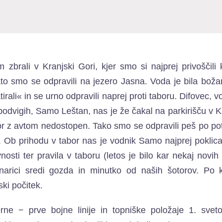
 zbrali v Kranjski Gori, kjer smo si najprej privoščili
to smo se odpravili na jezero Jasna. Voda je bila boža
ali« in se urno odpravili naprej proti taboru. Difovec, v
odvigih, Samo Leštan, nas je že čakal na parkirišču v Ka
abor z avtom nedostopen. Tako smo se odpravili peš po po
ri. Ob prihodu v tabor nas je vodnik Samo najprej poklica
nosti ter pravila v taboru (letos je bilo kar nekaj novih
runarici sredi gozda in minutko od naših šotorov. Po 
ski počitek.
ne − prve bojne linije in topniške položaje 1. svet