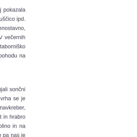
lj pokazala
uščico ipd.
 enostavno,
 V večernih
taborniško
 pohodu na
jali sončni
 vrha se je
 navkreber,
t in hrabro
olino in na
e pa nas je