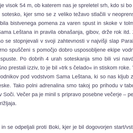
je visok 54 m, ob katerem nas je spreletel srh, kdo si bo
 sotesko, kjer smo se z veliko težavo stlačili v neopre
e bila bistvenega pomena za varen spust in skoke v to
ma Leštana in pravila obnašanja, gibov, drže rok itd. 
 se stopnjevali v svoji zahtevnosti v najvišji slap Para
arno spuščeni s pomočjo dobro usposobljene ekipe vodni
e spuste. Po dobrih 4 urah soteskanja smo bili vsi na
prestali izziv, to je bil »trk s čelado« in stiskom roke. 
vodnikov pod vodstvom Sama Leštana, ki so nas kljub z
eske. Tako polni adrenalina smo takoj po prihodu v tab
i v Soči. Večer pa je minil s pripravo posebne večerje – p
ižljaja.
n se odpeljali proti Boki, kjer je bil dogovorjen start/v