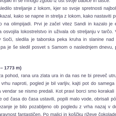
i vojaki in še mnogo zgodb iz ust svoje babice in tašče.
ledilo streljanje z lokom, kjer so svoje spretnosti najbo
ikazal, kako se napne in strelja z lokom, kako nastaviti p
o na olimpijadi. Prvi je začel vitez Sandi in kazalo je
svojila lokostrelstvo in uživala ob streljanju v tarčo.
 Soči, sledila je taborska peka kruha in slanine nad 
em pa je še sledil posvet s Samom o naslednjem dnevu,
 – 1773 m)
za pohod, rana ura zlata ura in da nas ne bi preveč utru
 vrhu naproti, pogled je bil varljiv, kajti pot do samega
 pa vendar se nismo predali. Kot pravi borci smo korakali
 od časa do časa ustavili, popili malo vode, obrisali pó
ezanje je bilo pozabljeno ob pogledu z vrha nazaj v d
avnost fantastičen. Po malici in koščku riževe čokolad