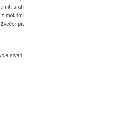
sedmih urah
i z mokrimi
. Zvečer pa
oje stvari.