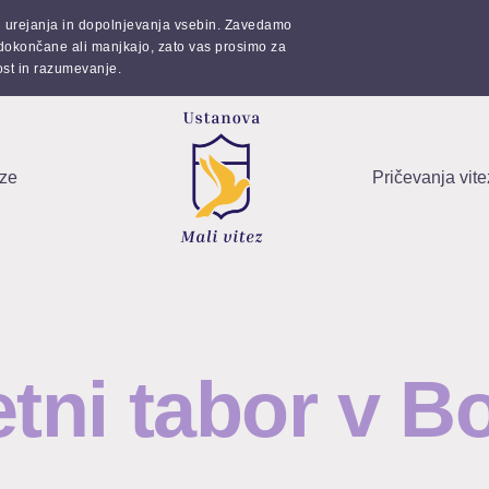
su urejanja in dopolnjevanja vsebin. Zavedamo
edokončane ali manjkajo, zato vas prosimo za
ost in razumevanje.
eze
Pričevanja vit
etni tabor v B