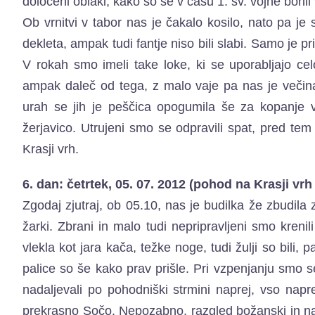
določeni oblaki, kako so se v času 1. sv. vojne boril
Ob vrnitvi v tabor nas je čakalo kosilo, nato pa je s
dekleta, ampak tudi fantje niso bili slabi. Samo je pr
V rokah smo imeli take loke, ki se uporabljajo cel
ampak daleč od tega, z malo vaje pa nas je večina o
urah se jih je peščica opogumila še za kopanje v
žerjavico. Utrujeni smo se odpravili spat, pred t
Krasji vrh.
6. dan: četrtek, 05. 07. 2012 (pohod na Krasji vrh
Zgodaj zjutraj, ob 05.10, nas je budilka že zbudila 
žarki. Zbrani in malo tudi nepripravljeni smo krenili
vlekla kot jara kača, težke noge, tudi žulji so bili,
palice so še kako prav prišle. Pri vzpenjanju smo se
nadaljevali po pohodniški strmini naprej, vso napr
prekrasno Sočo. Nepozabno, razgled božanski in nar