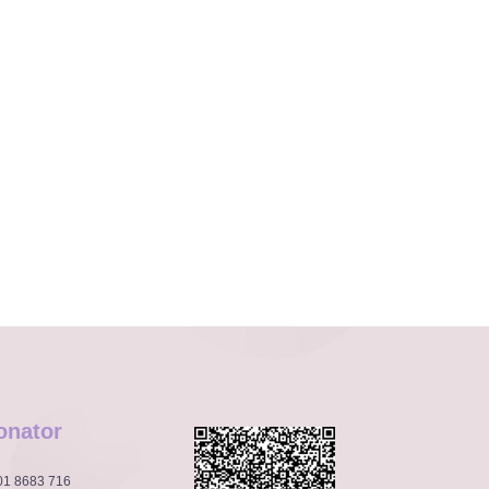
onator
001 8683 716