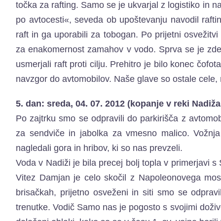
točka za rafting. Samo se je ukvarjal z logistiko in 
po avtocesti«, seveda ob upoštevanju navodil rafting
raft in ga uporabili za tobogan. Po prijetni osvežitvi
za enakomernost zamahov v vodo. Sprva se je zdel
usmerjali raft proti cilju. Prehitro je bilo konec čofot
navzgor do avtomobilov. Naše glave so ostale cele, n
5. dan: sreda, 04. 07. 2012 (kopanje v reki Nadiža
Po zajtrku smo se odpravili do parkirišča z avtomobi
za sendviče in jabolka za vmesno malico. Vožnja
nagledali gora in hribov, ki so nas prevzeli.
Voda v Nadiži je bila precej bolj topla v primerjav
Vitez Damjan je celo skočil z Napoleonovega mostu
brisačkah, prijetno osveženi in siti smo se odprav
trenutke. Vodič Samo nas je pogosto s svojimi doži