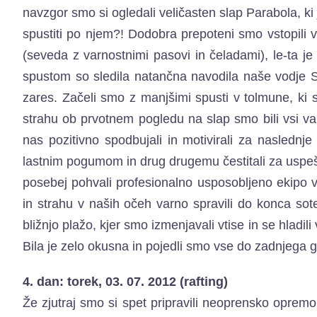
navzgor smo si ogledali veličasten slap Parabola, ki 
spustiti po njem?! Dodobra prepoteni smo vstopili v
(seveda z varnostnimi pasovi in čeladami), le-ta j
spustom so sledila natančna navodila naše vodje Sa
zares. Začeli smo z manjšimi spusti v tolmune, ki so
strahu ob prvotnem pogledu na slap smo bili vsi v
nas pozitivno spodbujali in motivirali za naslednj
lastnim pogumom in drug drugemu čestitali za uspešno 
posebej pohvali profesionalno usposobljeno ekipo 
in strahu v naših očeh varno spravili do konca sot
bližnjo plažo, kjer smo izmenjavali vtise in se hladil
Bila je zelo okusna in pojedli smo vse do zadnjega gr
4. dan: torek, 03. 07. 2012 (rafting)
Že zjutraj smo si spet pripravili neoprensko opremo i