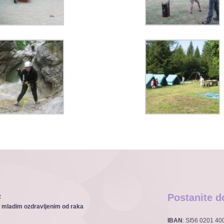
Postanite d
z
 mladim ozdravljenim od raka
IBAN
: SI56 0201 4