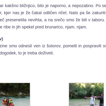
kar kakšno bližnjico, bilo je naporno, a nepozabno. Po 
r, kjer nas je že čakal odličen ričet. Nato pa še zakurit
eč presenetila nevihta, a na srečo smo že bili v taboru
 ribe in jih spekel pred brunarico, njam, njam.
v)
ine smo odnesli ven iz šotorov, pometli in pospravili sv
dogodek, to je treba doživeti.