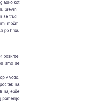
»gladko kot
, prevrnili
 se trudili
nimi močmi
sti po hribu
er poskrbel
mes smo se
hop v vodo.
počitek na
li najlepše
aj pomenijo